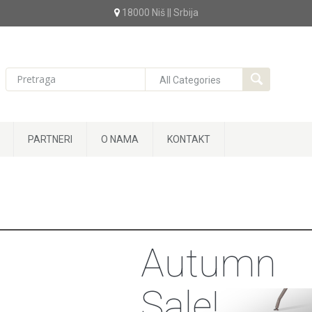
18000 Niš || Srbija
PARTNERI
O NAMA
KONTAKT
Autumn
Sale!