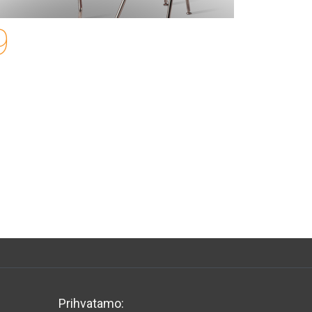
9
Autumn Sale!
Only this week on Graham
Sofa
Prihvatamo: