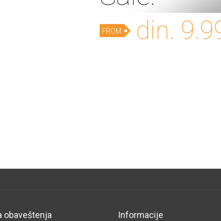
din. 9.9
FROM
a obaveštenja
Informacije