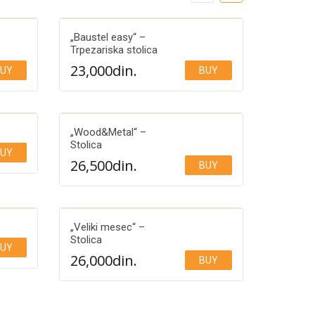
„Baustel easy“ –
Trpezariska stolica
23,000
din.
UY
BUY
Add to Wishlist
„Wood&Metal“ –
Stolica
UY
26,500
din.
BUY
Add to Wishlist
„Veliki mesec“ –
Stolica
UY
26,000
din.
BUY
Add to Wishlist