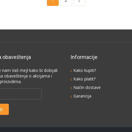
1
2
a obaveštenja
Informacije
e nam Vaš mejl kako bi dobijali
Kako kupiti?
na obaveštenja o akcijama i
Kako platit?
proizvdima.
Način dostave
Garancija