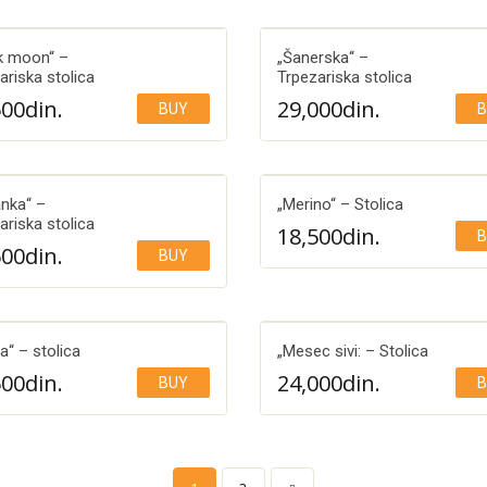
k moon“ –
„Šanerska“ –
ariska stolica
Trpezariska stolica
500
din.
29,000
din.
BUY
B
Add to Wishlist
Add to Wishlist
nka“ –
„Merino“ – Stolica
ariska stolica
18,500
din.
B
500
din.
BUY
Add to Wishlist
Add to Wishlist
a“ – stolica
„Mesec sivi: – Stolica
500
din.
24,000
din.
BUY
B
Add to Wishlist
Add to Wishlist