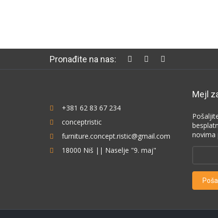
Pronađite na nas:
Mejl z
+381 62 83 67 234
Pošaljit
conceptristic
besplat
novima 
furniture.concept.ristic@gmail.com
18000 Niš || Naselje "9. maj"