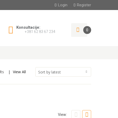
Login
Register
Konsultacije:
0
+381 62 83 67 234
lts
View All
View: