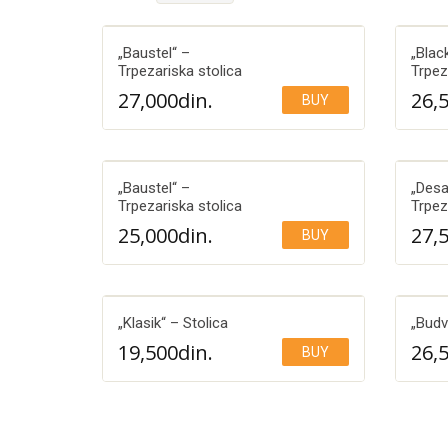
„Baustel“ –
„Blac
Trpezariska stolica
Trpez
27,000
din.
26,
BUY
Add to Wishlist
„Baustel“ –
„Desa
Trpezariska stolica
Trpez
25,000
din.
27,
BUY
Add to Wishlist
„Klasik“ – Stolica
„Budv
19,500
din.
26,
BUY
Add to Wishlist