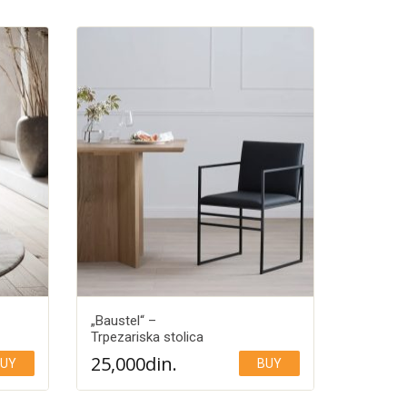
„Baustel“ –
Trpezariska stolica
25,000
din.
UY
BUY
Add to Wishlist