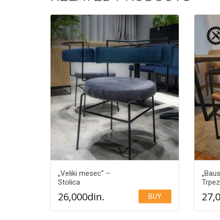
„Veliki mesec“ –
„Baus
Stolica
Trpez
26,000
din.
27,
BUY
Add to Wishlist