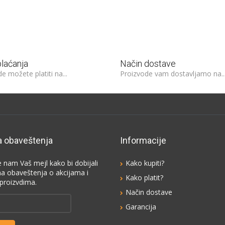
plaćanja
Način dostave
e možete platiti na...
Proizvode vam dostavljamo na..
a obaveštenja
Informacije
e nam Vaš mejl kako bi dobijali
Kako kupiti?
na obaveštenja o akcijama i
Kako platit?
proizvdima.
Način dostave
Garancija