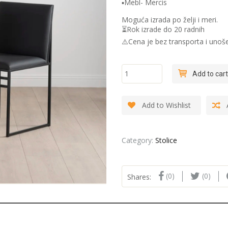
▪️Mebl- Mercis
Moguća izrada po želji i meri.
⏳Rok izrade do 20 radnih
⚠️Cena je bez transporta i unoš
"Baustel
Add to cart
easy" -
Trpezariska
stolica
Add to Wishlist
quantity
Category:
Stolice
(0)
(0)
Shares: