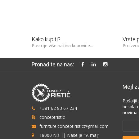
300€
te na kupovinu veću od:
Kako kupiti?
Vrste 
Postoje više načina kupovine...
Proizvod
Pronađite na nas:
Mejl z
Pošaljit
besplat
+381 62 83 67 234
novima 
conceptristic
furniture.concept.ristic@gmail.com
18000 Niš || Naselje "9. maj"