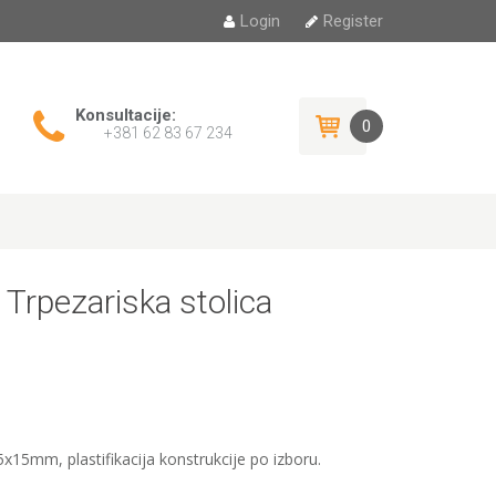
Login
Register
Konsultacije:
0
+381 62 83 67 234
 Trpezariska stolica
5x15mm, plastifikacija konstrukcije po izboru.