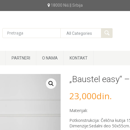
18000 Niš || Srbija
PARTNERI
O NAMA
KONTAKT
„Baustel easy“ –
23,000
din.
Materijali:
Potkonstrukcija: Čelična kutija 1
Dimenzije:Sedalni deo 50x55cm.