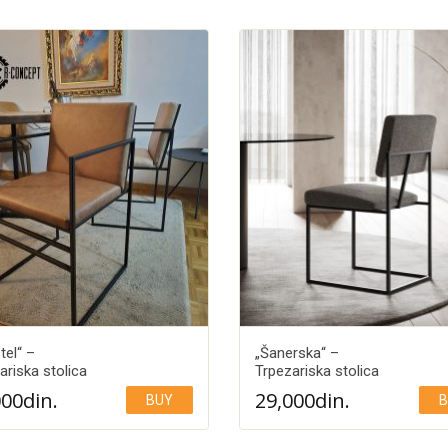
tel“ –
„Šanerska“ –
ariska stolica
Trpezariska stolica
000
din.
29,000
din.
BUY
B
Add to Wishlist
Add to Wishlist