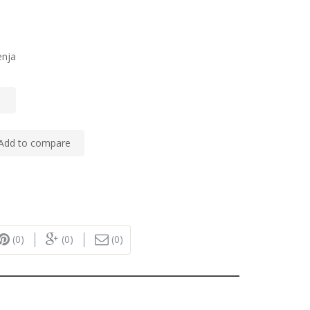
enja
Add to compare
(0)
(0)
(0)