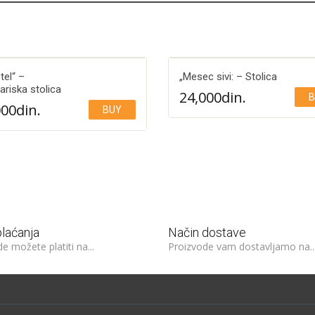
tel“ –
„Mesec sivi: – Stolica
ariska stolica
24,000
din.
B
000
din.
BUY
Add to Wishlist
Add to Wishlist
plaćanja
Način dostave
e možete platiti na...
Proizvode vam dostavljamo na..