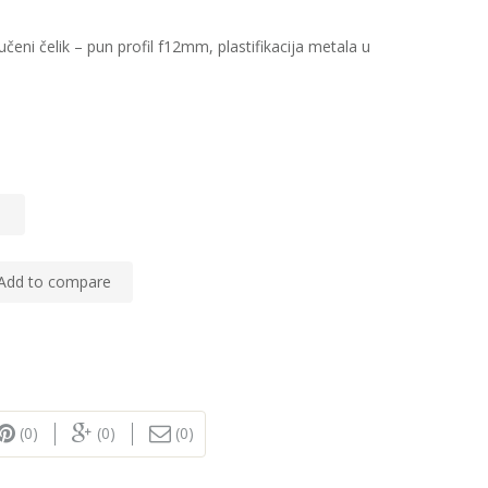
učeni čelik – pun profil f12mm, plastifikacija metala u
Add to compare
(0)
(0)
(0)