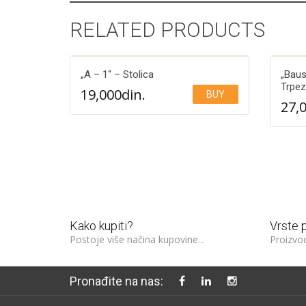
RELATED PRODUCTS
„A – 1“ – Stolica
„Baus
Trpez
19,000
din.
BUY
27,
Add to Wishlist
300€
te na kupovinu veću od:
Kako kupiti?
Vrste 
Postoje više načina kupovine...
Proizvod
Pronađite na nas: