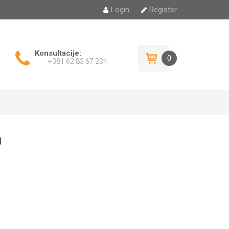
Login
Register
Konsultacije:
0
+381 62 83 67 234
a