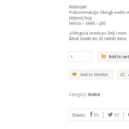
Materijali:
Potkonstrukcija: Okrugli svetlo v
željenoj boji.
Mercis – Mebl – pliš
📐Moguća izrada po želji i meri.
⏳Rok izrade do 20 radnih dana
"Klasik" -
Add to cart
Stolica
quantity
Add to Wishlist
Category:
Stolice
(0)
(0)
Shares: