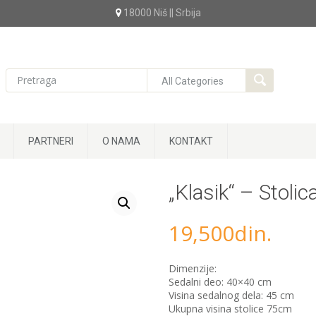
18000 Niš || Srbija
PARTNERI
O NAMA
KONTAKT
„Klasik“ – Stolic
19,500
din.
Dimenzije:
Sedalni deo: 40×40 cm
Visina sedalnog dela: 45 cm
Ukupna visina stolice 75cm