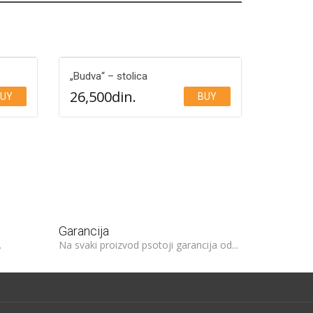
„Budva“ – stolica
26,500
din.
UY
BUY
Add to Wishlist
Garancija
.
Na svaki proizvod psotoji garancija od...