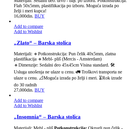
Materijali: Sedalni deo: drvo - bajc po izboru. Potkonstrukcija:
Flah 50x5mm, plastifiikacija po izboru. Moguća izrada po
želji i meri kupca!
16,000
din.
BUY
Add to compare
Add to Wishlist
„Zlato“ – Barska stolica
Materijali: 🔹Potkonstrukcija: Pun čelik 40x5mm, zlatna
plastifikacija 🔹️Mebl- pliš (Mercis - Amsterdam)
🔹Dimenzije: Sedalni deo 45x45cm Visina standard. 🛠
Usluga unošenja ne ulaze u cenu. 🚛 Troškovi transporta ne
ulaze u cenu. 📐Moguća izrada po želji i meri. ⏳Rok izrade
do 30 radnih
27,000
din.
BUY
Add to compare
Add to Wishlist
„Insomnia“ – Barska stolica
Materijali: Mebl - pliš
Potkonstrukcija:
Okrugli pun čelik -