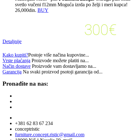
svetlo vučeni f12mm Moguća izrda po želji i meri kupca!
26,000
din.
BUY
300€
kupovinu veću od:
Detaljnije
Kako kupiti?
Postoje više načina kupovine...
Vrste plaćanja
Proizvode možete platiti na...
Način dostave
Proizvode vam dostavljamo na...
Garancija
Na svaki proizvod psotoji garancija od...
Pronađite na nas:
+381 62 83 67 234
conceptristic
furniture.concept.ristic@gmail.com