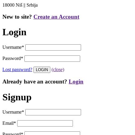
18000 Niš || Srbija
New to site?
Create an Account
Login
Username
*
Password
*
Lost password?
(close)
Already have an account?
Login
Signup
Username
*
Email
*
Password
*