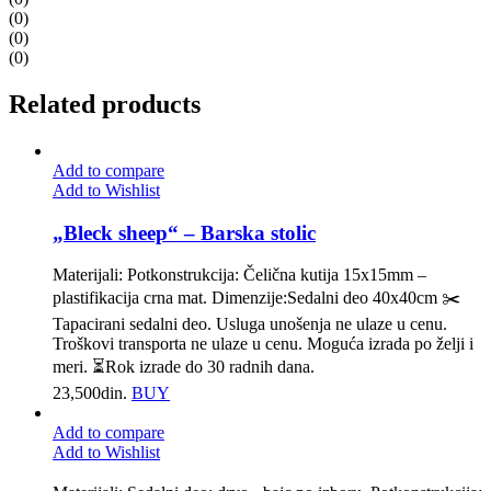
(0)
(0)
(0)
Related products
Add to compare
Add to Wishlist
„Bleck sheep“ – Barska stolic
Materijali: ️Potkonstrukcija: Čelična kutija 15x15mm –
plastifikacija crna mat. ️Dimenzije:Sedalni deo 40x40cm ✂️
Tapacirani sedalni deo. Usluga unošenja ne ulaze u cenu.
Troškovi transporta ne ulaze u cenu. Moguća izrada po želji i
meri. ⏳️Rok izrade do 30 radnih dana.
23,500
din.
BUY
Add to compare
Add to Wishlist