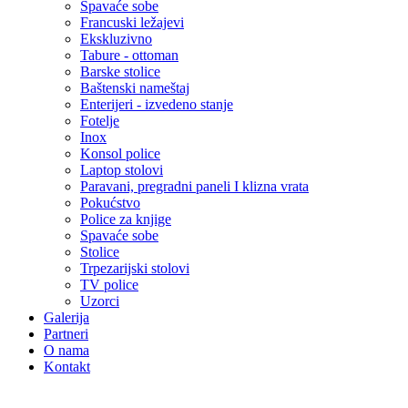
Spavaće sobe
Francuski ležajevi
Ekskluzivno
Tabure - ottoman
Barske stolice
Baštenski nameštaj
Enterijeri - izvedeno stanje
Fotelje
Inox
Konsol police
Laptop stolovi
Paravani, pregradni paneli I klizna vrata
Pokućstvo
Police za knjige
Spavaće sobe
Stolice
Trpezarijski stolovi
TV police
Uzorci
Galerija
Partneri
O nama
Kontakt