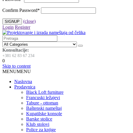
Confirm Password
*
(close)
Login
Register
Konsultacije:
+381 62 83 67 234
0
Skip to content
MENU
MENU
Naslovna
Prodavnica
Black Loft furniture
Francuski ležajevi
Tabure - ottoman
Baštenski nameštaj
Kupatilske konsole
Barske stolice
Klub stolovi
Police za knjige