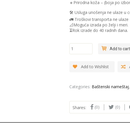
🔹️Prirodna koža – (boja po izbo
🛠 Usluga unošenja ne ulaze u c
🚛 Troškovi transporta ne ulaze 
📐Moguća izrada po želji i meri.
⏳Rok izrade do 40 radnih dana.
"Montoro"
Add to cart
- Fotelja
quantity
Add to Wishlist
Categories:
Baštenski nameštaj
(0)
(0)
Shares: