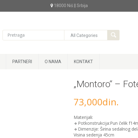
18000 Niš || Srbija
PARTNERI
O NAMA
KONTAKT
„Montoro“ – Fote
73,000
din.
Materijali:
🔹Potkonstrukcija:Pun čelik f14m
🔹Dimenzije: Širina sedalnog de
Visina sedenja 45cm