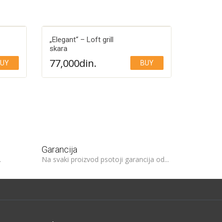
„Elegant“ – Loft grill
skara
77,000
din.
UY
BUY
Add to Wishlist
Garancija
.
Na svaki proizvod psotoji garancija od...