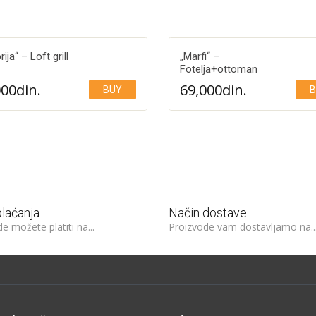
rija“ – Loft grill
„Marfi“ –
Fotelja+ottoman
000
din.
69,000
din.
BUY
B
Add to Wishlist
Add to Wishlist
plaćanja
Način dostave
e možete platiti na...
Proizvode vam dostavljamo na..