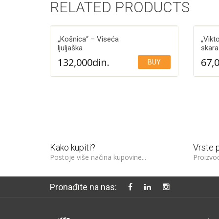
RELATED PRODUCTS
„Košnica“ – Viseća
„Vikto
ljuljaška
skara
132,000
din.
67,
BUY
Add to Wishlist
300€
te na kupovinu veću od:
Kako kupiti?
Vrste 
Postoje više načina kupovine...
Proizvod
Pronađite na nas: