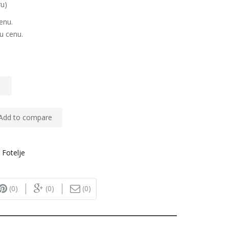
ru)
enu.
u cenu.
Add to compare
,
Fotelje
(0)
(0)
(0)