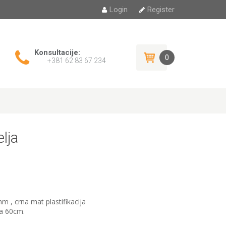
Login
Register
Konsultacije:
0
+381 62 83 67 234
lja
m , crna mat plastifikacija
la 60cm.