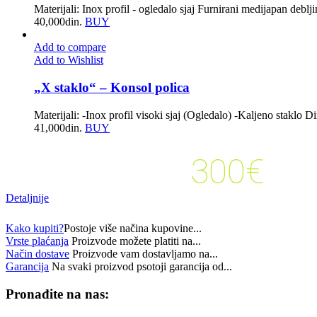
Materijali: Inox profil - ogledalo sjaj Furnirani medijapan debl
40,000
din.
BUY
Add to compare
Add to Wishlist
„X staklo“ – Konsol polica
Materijali: -Inox profil visoki sjaj (Ogledalo) -Kaljeno stakl
41,000
din.
BUY
300€
kupovinu veću od:
Detaljnije
Kako kupiti?
Postoje više načina kupovine...
Vrste plaćanja
Proizvode možete platiti na...
Način dostave
Proizvode vam dostavljamo na...
Garancija
Na svaki proizvod psotoji garancija od...
Pronađite na nas: