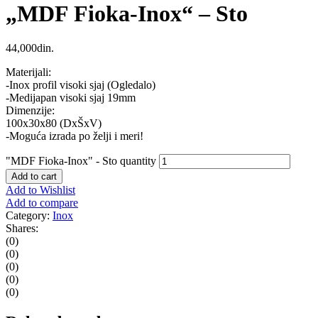
„MDF Fioka-Inox“ – Sto
44,000
din.
Materijali:
-Inox profil visoki sjaj (Ogledalo)
-Medijapan visoki sjaj 19mm
Dimenzije:
100x30x80 (DxŠxV)
-Moguća izrada po želji i meri!
"MDF Fioka-Inox" - Sto quantity
Add to cart
Add to Wishlist
Add to compare
Category:
Inox
Shares:
(0)
(0)
(0)
(0)
(0)