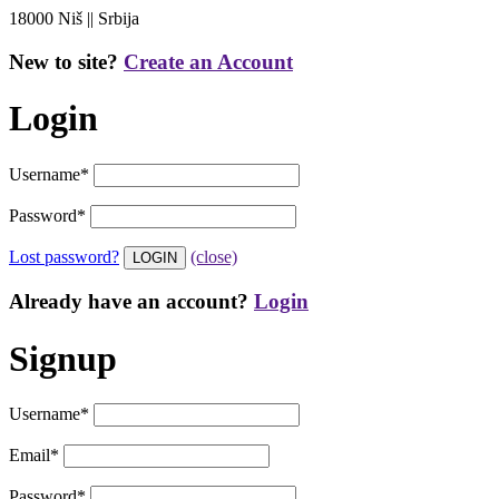
18000 Niš || Srbija
New to site?
Create an Account
Login
Username
*
Password
*
Lost password?
(close)
Already have an account?
Login
Signup
Username
*
Email
*
Password
*