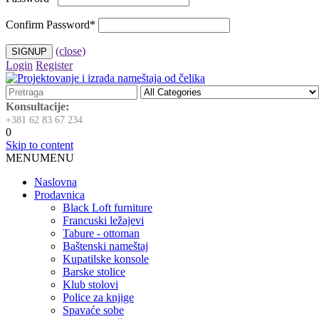
Confirm Password
*
(close)
Login
Register
Konsultacije:
+381 62 83 67 234
0
Skip to content
MENU
MENU
Naslovna
Prodavnica
Black Loft furniture
Francuski ležajevi
Tabure - ottoman
Baštenski nameštaj
Kupatilske konsole
Barske stolice
Klub stolovi
Police za knjige
Spavaće sobe