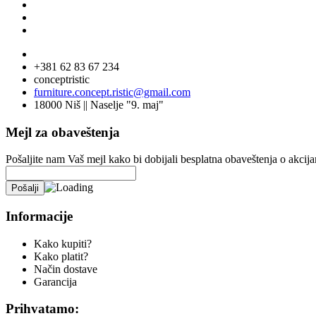
+381 62 83 67 234
conceptristic
furniture.concept.ristic@gmail.com
18000 Niš || Naselje "9. maj"
Mejl za obaveštenja
Pošaljite nam Vaš mejl kako bi dobijali besplatna obaveštenja o akci
Informacije
Kako kupiti?
Kako platit?
Način dostave
Garancija
Prihvatamo: