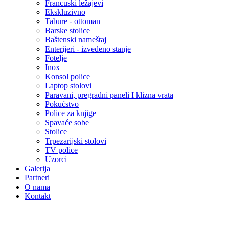
Francuski ležajevi
Ekskluzivno
Tabure - ottoman
Barske stolice
Baštenski nameštaj
Enterijeri - izvedeno stanje
Fotelje
Inox
Konsol police
Laptop stolovi
Paravani, pregradni paneli I klizna vrata
Pokućstvo
Police za knjige
Spavaće sobe
Stolice
Trpezarijski stolovi
TV police
Uzorci
Galerija
Partneri
O nama
Kontakt