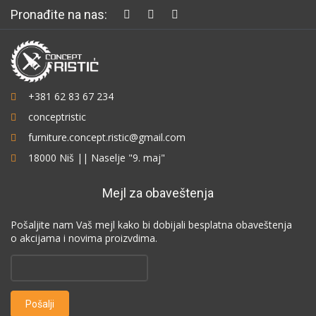
Pronađite na nas:
+381 62 83 67 234
conceptristic
furniture.concept.ristic@gmail.com
18000 Niš || Naselje "9. maj"
Mejl za obaveštenja
Pošaljite nam Vaš mejl kako bi dobijali besplatna obaveštenja
o akcijama i novima proizvdima.