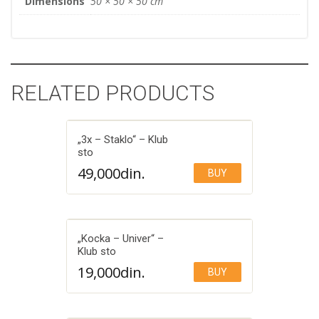
Dimensions
50 × 50 × 50 cm
RELATED PRODUCTS
„3x – Staklo“ – Klub
sto
49,000
din.
BUY
Add to Wishlist
„Kocka – Univer“ –
Klub sto
19,000
din.
BUY
Add to Wishlist