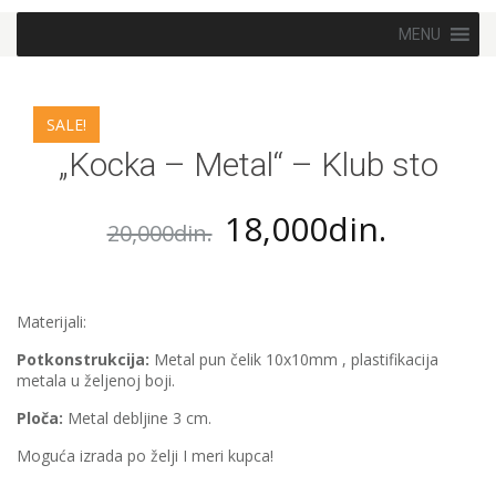
Skip to content
MENU
SALE!
„Kocka – Metal“ – Klub sto
18,000
din.
20,000
din.
Materijali:
Potkonstrukcija:
Metal pun čelik 10x10mm , plastifikacija
metala u željenoj boji.
Ploča:
Metal debljine 3 cm.
Moguća izrada po želji I meri kupca!