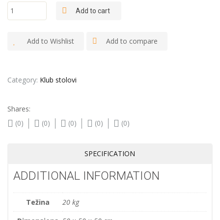
"Kocka -
Add to cart
Metal" -
Klub sto
quantity
Add to Wishlist
Add to compare
Category:
Klub stolovi
Shares:
(0)
(0)
(0)
(0)
(0)
SPECIFICATION
ADDITIONAL INFORMATION
Težina
20 kg