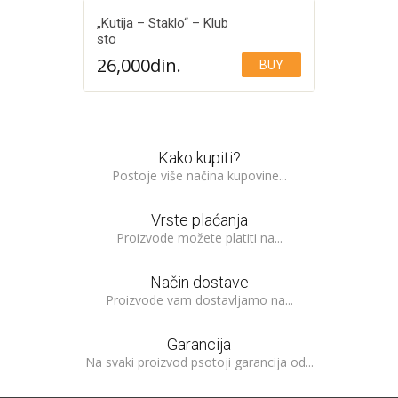
„Kutija – Staklo“ – Klub
sto
26,000
din.
BUY
Add to Wishlist
Kako kupiti?
Postoje više načina kupovine...
Vrste plaćanja
Proizvode možete platiti na...
Način dostave
Proizvode vam dostavljamo na...
Garancija
Na svaki proizvod psotoji garancija od...