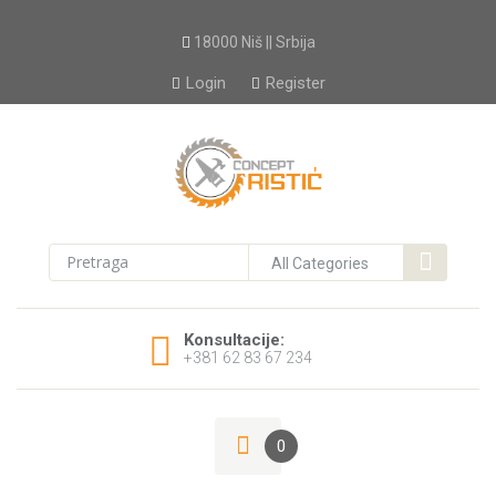
18000 Niš || Srbija
Login
Register
Konsultacije:
+381 62 83 67 234
0