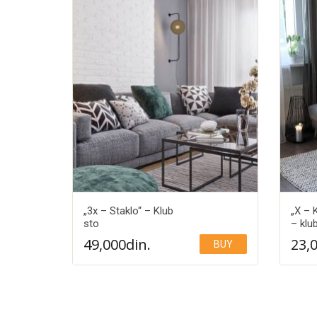
„3x – Staklo“ – Klub
„X – 
sto
– klu
49,000
din.
23,
BUY
Add to Wishlist