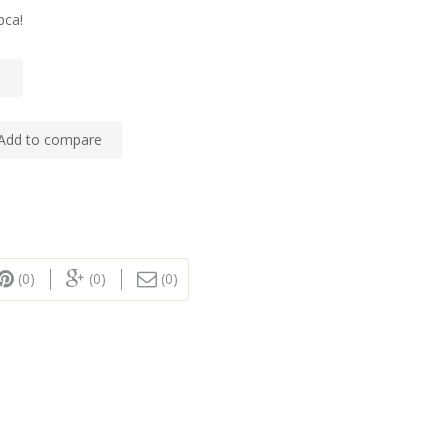
pca!
Add to compare
(0)
(0)
(0)