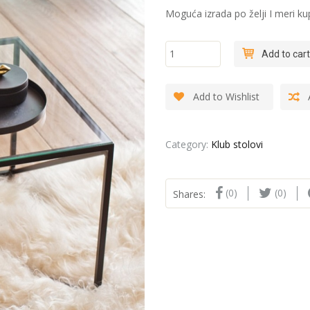
Moguća izrada po želji I meri ku
"Kocka X -
Add to cart
Staklo" -
Klub sto
quantity
Add to Wishlist
Category:
Klub stolovi
(0)
(0)
Shares: