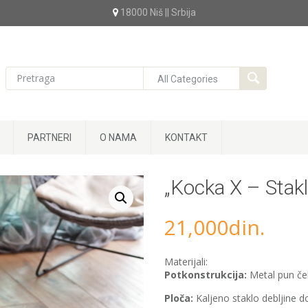
18000 Niš || Srbija
PARTNERI
O NAMA
KONTAKT
„Kocka X – Stakl
21,000
din.
Materijali:
Potkonstrukcija:
Metal pun čel
Ploča:
Kaljeno staklo debljine