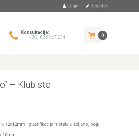
Login
Register
Konsultacije:
0
+381 62 83 67 234
o“ – Klub sto
ik 12x12mm , plastifikacija metala u željenoj boji.
 do 10mm