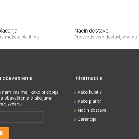
plaćanja
Način dostave
e možete platiti na...
Proizvode vam dostavljamo na..
a obaveštenja
Informacije
e nam Vaš mejl kako bi dobijali
Kako kupiti?
na obaveštenja o akcijama i
Kako platit?
proizvdima.
Način dostave
Garancija