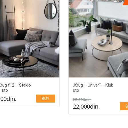
Krug f12 – Staklo
„Krug – Univer“ – Klub
b sto
sto
000
din.
BUY
Add to Wishlist
25,000
din.
Add to Wishlist
22,000
din.
B