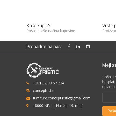
300€
te na kupovinu veću od:
Kako kupiti?
Vrste 
Postoje više načina kupovine...
Proizvod
Pronađite na nas:
Mejl z
Pošaljit
besplat
+381 62 83 67 234
novima 
conceptristic
furniture.concept.ristic@gmail.com
18000 Niš || Naselje "9. maj"