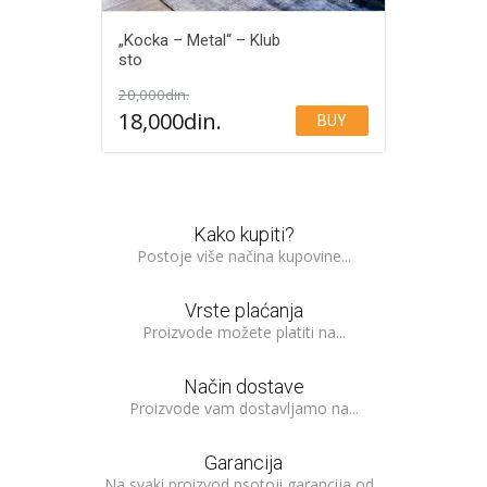
„Kocka – Metal“ – Klub
sto
20,000
din.
Add to Wishlist
18,000
din.
BUY
Kako kupiti?
Postoje više načina kupovine...
Vrste plaćanja
Proizvode možete platiti na...
Način dostave
Proizvode vam dostavljamo na...
Garancija
Na svaki proizvod psotoji garancija od...