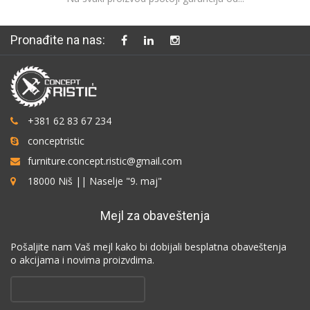
Pronađite na nas:
+381 62 83 67 234
conceptristic
furniture.concept.ristic@gmail.com
18000 Niš || Naselje "9. maj"
Mejl za obaveštenja
Pošaljite nam Vaš mejl kako bi dobijali besplatna obaveštenja
o akcijama i novima proizvdima.