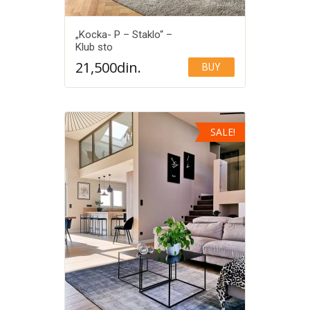
„Kocka- P – Staklo“ –
Klub sto
21,500
din.
BUY
Add to Wishlist
SALE!