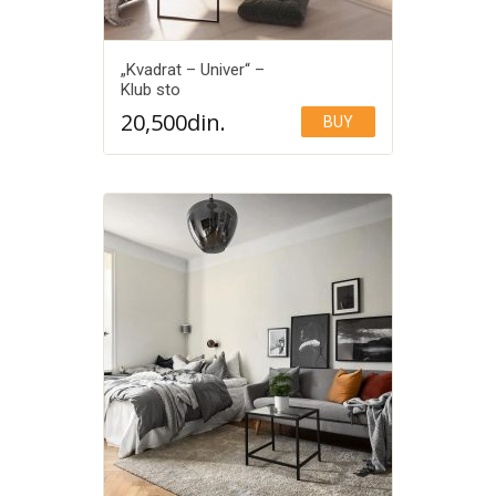
„Kvadrat – Univer“ –
Klub sto
20,500
din.
BUY
Add to Wishlist