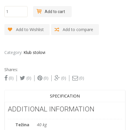
"Krug -
Add to cart
Mermer" -
Klub sto
quantity
Add to Wishlist
Add to compare
Category:
Klub stolovi
Shares:
(0)
(0)
(0)
(0)
(0)
SPECIFICATION
ADDITIONAL INFORMATION
Težina
40 kg