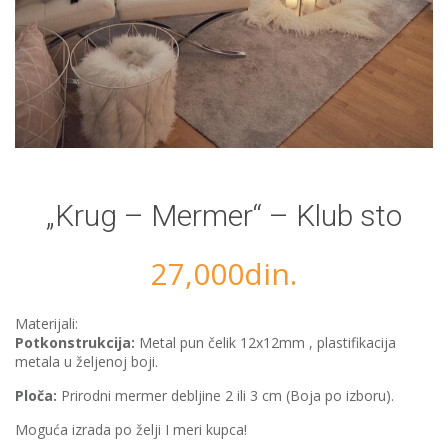
„Krug – Mermer“ – Klub sto
27,000
din.
Materijali:
Potkonstrukcija:
Metal pun čelik 12x12mm , plastifikacija
metala u željenoj boji.
Ploča:
Prirodni mermer debljine 2 ili 3 cm (Boja po izboru).
Moguća izrada po želji I meri kupca!