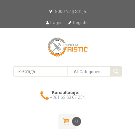
18000 Niš || Srbija
Login
Register
Konsultacije:
+381 62 83 67 234
0