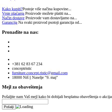
Kako kupiti?
Postoje više načina kupovine...
Vrste plaćanja
Proizvode možete platiti na...
Način dostave
Proizvode vam dostavljamo na...
Garancija
Na svaki proizvod psotoji garancija od...
Pronađite na nas:
+381 62 83 67 234
conceptristic
furniture.concept.ristic@gmail.com
18000 Niš || Naselje "9. maj"
Mejl za obaveštenja
Pošaljite nam Vaš mejl kako bi dobijali besplatna obaveštenja o akci