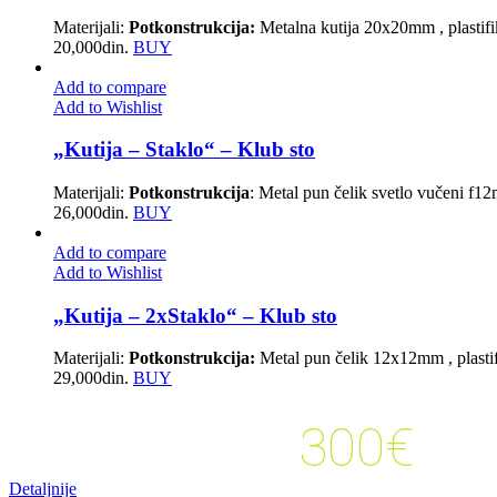
Materijali:
Potkonstrukcija:
Metalna kutija 20x20mm , plastifik
20,000
din.
BUY
Add to compare
Add to Wishlist
„Kutija – Staklo“ – Klub sto
Materijali:
Potkonstrukcija
: Metal pun čelik svetlo vučeni f12m
26,000
din.
BUY
Add to compare
Add to Wishlist
„Kutija – 2xStaklo“ – Klub sto
Materijali:
Potkonstrukcija:
Metal pun čelik 12x12mm , plastifi
29,000
din.
BUY
300€
kupovinu veću od:
Detaljnije