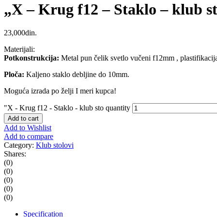
„X – Krug f12 – Staklo – klub s
23,000
din.
Materijali:
Potkonstrukcija:
Metal pun čelik svetlo vučeni f12mm , plastifikacija
Ploča:
Kaljeno staklo debljine do 10mm.
Moguća izrada po želji I meri kupca!
"X - Krug f12 - Staklo - klub sto quantity
Add to cart
Add to Wishlist
Add to compare
Category:
Klub stolovi
Shares:
(0)
(0)
(0)
(0)
(0)
Specification