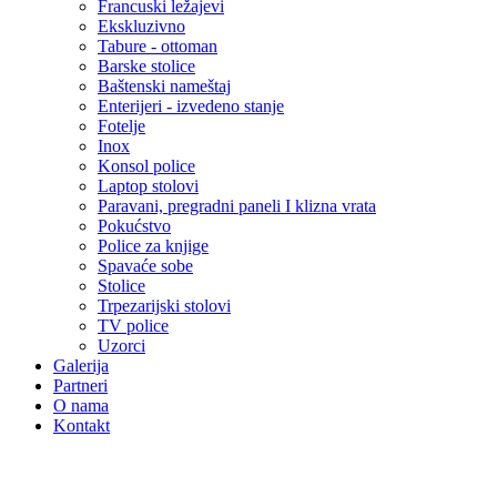
Francuski ležajevi
Ekskluzivno
Tabure - ottoman
Barske stolice
Baštenski nameštaj
Enterijeri - izvedeno stanje
Fotelje
Inox
Konsol police
Laptop stolovi
Paravani, pregradni paneli I klizna vrata
Pokućstvo
Police za knjige
Spavaće sobe
Stolice
Trpezarijski stolovi
TV police
Uzorci
Galerija
Partneri
O nama
Kontakt