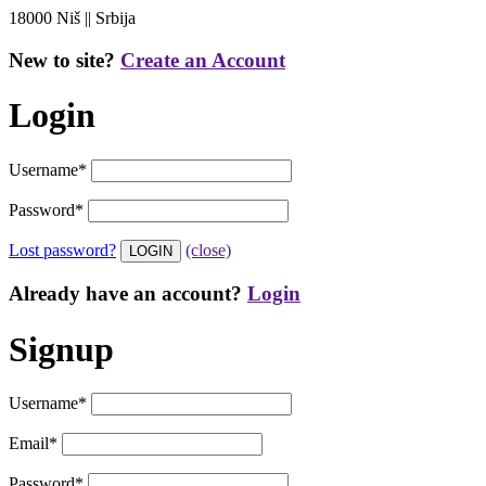
18000 Niš || Srbija
New to site?
Create an Account
Login
Username
*
Password
*
Lost password?
(close)
Already have an account?
Login
Signup
Username
*
Email
*
Password
*