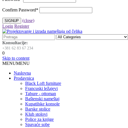
Confirm Password
*
(close)
Login
Register
Konsultacije:
+381 62 83 67 234
0
Skip to content
MENU
MENU
Naslovna
Prodavnica
Black Loft furniture
Francuski ležajevi
Tabure - ottoman
Baštenski nameštaj
Kupatilske konsole
Barske stolice
Klub stolovi
Police za knjige
Spavaće sobe