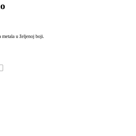
to
 metala u željenoj boji.