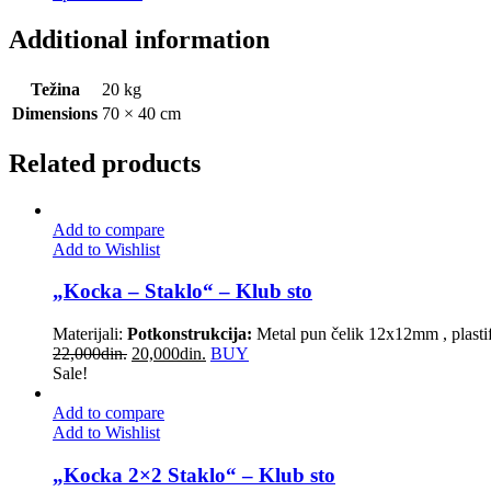
Additional information
Težina
20 kg
Dimensions
70 × 40 cm
Related products
Add to compare
Add to Wishlist
„Kocka – Staklo“ – Klub sto
Materijali:
Potkonstrukcija:
Metal pun čelik 12x12mm , plastifi
22,000
din.
20,000
din.
BUY
Sale!
Add to compare
Add to Wishlist
„Kocka 2×2 Staklo“ – Klub sto