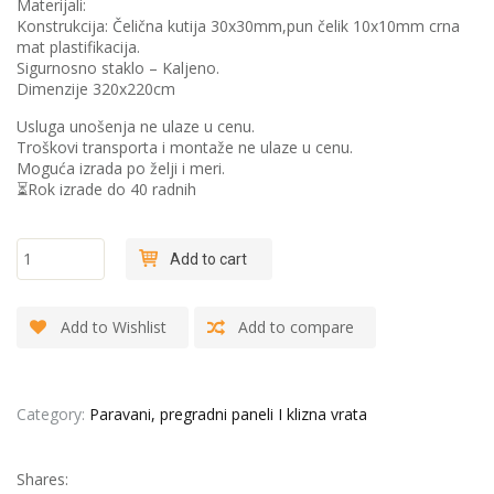
Materijali:
Konstrukcija: Čelična kutija 30x30mm,pun čelik 10x10mm crna
mat plastifikacija.
️Sigurnosno staklo – Kaljeno.
Dimenzije 320x220cm
Usluga unošenja ne ulaze u cenu.
Troškovi transporta i montaže ne ulaze u cenu.
Moguća izrada po želji i meri.
⏳Rok izrade do 40 radnih
"4 box"
Add to cart
Metal loft
dvokrilna
vrata + fix
Add to Wishlist
Add to compare
quantity
Category:
Paravani, pregradni paneli I klizna vrata
Shares: