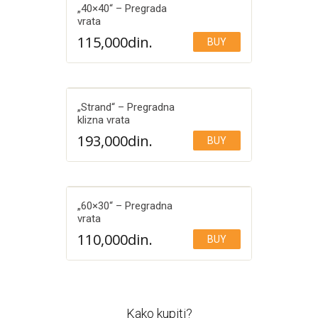
„40×40“ – Pregrada
vrata
115,000
din.
BUY
Add to Wishlist
„Strand“ – Pregradna
klizna vrata
193,000
din.
BUY
Add to Wishlist
„60×30“ – Pregradna
vrata
110,000
din.
BUY
Add to Wishlist
Kako kupiti?