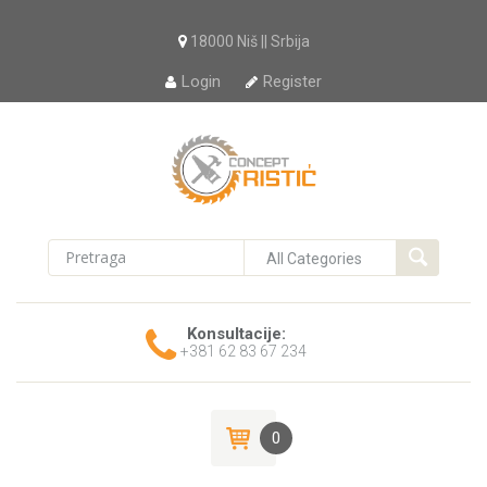
18000 Niš || Srbija
Login
Register
Konsultacije:
+381 62 83 67 234
0