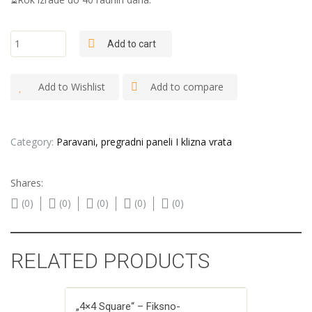
"Classic
Add to cart
box 10" -
Metal loft
dvokrilna
Add to Wishlist
Add to compare
vrata
quantity
Category:
Paravani, pregradni paneli I klizna vrata
Shares:
(0)
(0)
(0)
(0)
(0)
RELATED PRODUCTS
„4×4 Square“ – Fiksno-