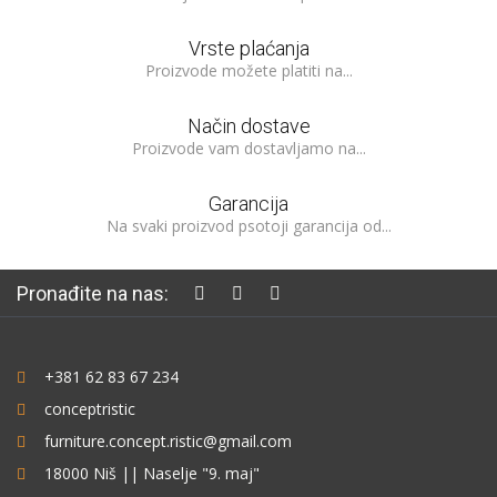
Vrste plaćanja
Proizvode možete platiti na...
Način dostave
Proizvode vam dostavljamo na...
Garancija
Na svaki proizvod psotoji garancija od...
Pronađite na nas:
+381 62 83 67 234
conceptristic
furniture.concept.ristic@gmail.com
18000 Niš || Naselje "9. maj"