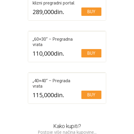
klizni pregradni portal.
289,000
din.
BUY
Add to Wishlist
„60×30“ – Pregradna
vrata
110,000
din.
BUY
Add to Wishlist
„40×40“ – Pregrada
vrata
115,000
din.
BUY
Add to Wishlist
Kako kupiti?
Postoje više načina kupovine...