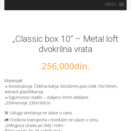
Skip to content
MENU
„Classic box 10“ – Metal loft
dvokrilna vrata
256,000
din.
Materijali:
🔹Konstrukcija: Čelična kutija 30x30mm,pun čelik 10x10mm,
antracit plastifikacija.
🔹️Sigurnosno staklo – Kaljeno 6mm debljine.
📐Dimenzije 230x160cm
🛠 Usluga unošenja ne ulaze u cenu.
🚛 Troškovi transporta i montaže ne ulaze u cenu.
📐Moguća izrada po želji i meri.
⏳Rok izrade do 40 radnih dana.