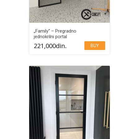
„Family“ – Pregradno
jednokrilni portal
221,000
din.
BUY
Add to Wishlist