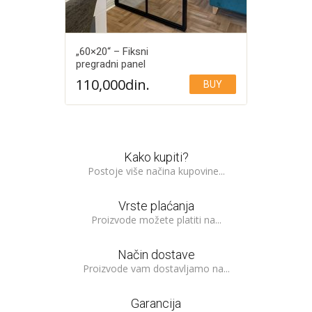
„60×20“ – Fiksni
pregradni panel
110,000
din.
BUY
Add to Wishlist
Kako kupiti?
Postoje više načina kupovine...
Vrste plaćanja
Proizvode možete platiti na...
Način dostave
Proizvode vam dostavljamo na...
Garancija