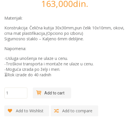
163,000
din.
Materijali:
Konstrukcija: Čelična kutija 30x30mm,pun čelik 10x10mm, okovi,
crna mat plastifikacija,(Opciono po izboru)
️Sigurnosno staklo – Kaljeno 6mm debljine.
Napomena:
-Usluga unošenja ne ulaze u cenu.
-Troškovi transporta i montaže ne ulaze u cenu.
-Moguća izrada po želji i meri.
⏳Rok izrade do 40 radnih
"Elegant 8
Add to cart
box+nadsvetlo"
- Loft vrata
quantity
Add to Wishlist
Add to compare