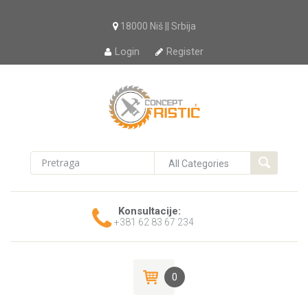
18000 Niš || Srbija
Login
Register
Konsultacije:
+381 62 83 67 234
0