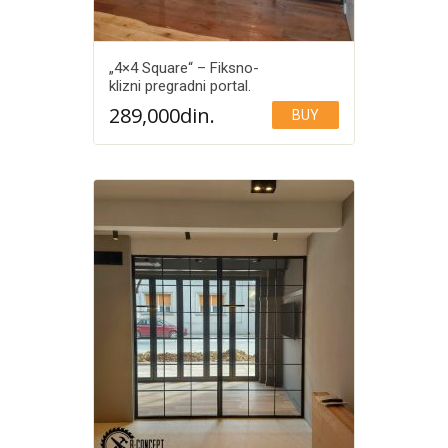
„4×4 Square“ – Fiksno-
klizni pregradni portal.
289,000
din.
BUY
Add to Wishlist