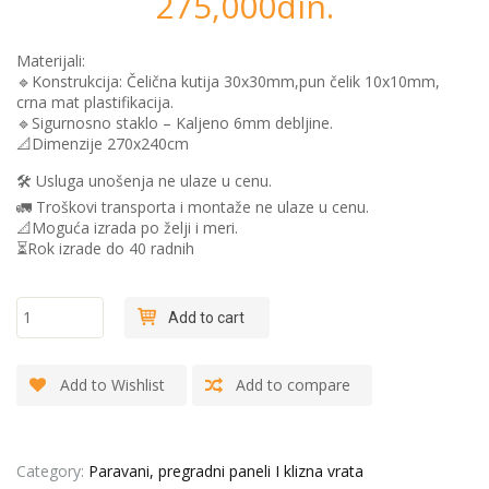
275,000
din.
Materijali:
🔹Konstrukcija: Čelična kutija 30x30mm,pun čelik 10x10mm,
crna mat plastifikacija.
🔹️Sigurnosno staklo – Kaljeno 6mm debljine.
📐Dimenzije 270x240cm
🛠 Usluga unošenja ne ulaze u cenu.
🚛 Troškovi transporta i montaže ne ulaze u cenu.
📐Moguća izrada po želji i meri.
⏳Rok izrade do 40 radnih
"Stari
Add to cart
grad" -
Dupla
pregradna
Add to Wishlist
Add to compare
vrata
quantity
Category:
Paravani, pregradni paneli I klizna vrata