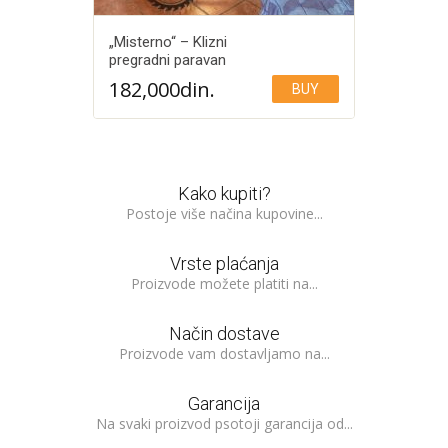
„Misterno“ – Klizni
pregradni paravan
182,000
din.
BUY
Add to Wishlist
Kako kupiti?
Postoje više načina kupovine...
Vrste plaćanja
Proizvode možete platiti na...
Način dostave
Proizvode vam dostavljamo na...
Garancija
Na svaki proizvod psotoji garancija od...