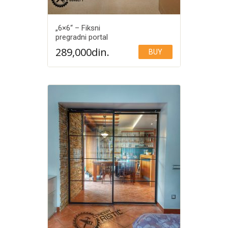
„6×6“ – Fiksni
pregradni portal
289,000
din.
BUY
Add to Wishlist