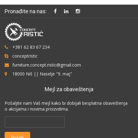
Pronađite na nas:
+381 62 83 67 234
conceptristic
furniture.concept.ristic@gmail.com
18000 Niš || Naselje "9. maj"
Mejl za obaveštenja
Pošaljite nam Vaš mejl kako bi dobijali besplatna obaveštenja
o akcijama i novima proizvdima.