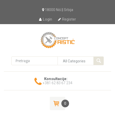
18000 Niš || Srbija
Login
Register
Konsultacije:
+381 62 83 67 234
0