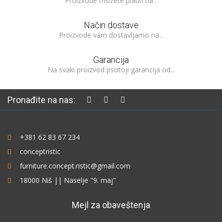
Proizvode možete platiti na...
Način dostave
Proizvode vam dostavljamo na...
Garancija
Na svaki proizvod psotoji garancija od...
Pronađite na nas:
+381 62 83 67 234
conceptristic
furniture.concept.ristic@gmail.com
18000 Niš || Naselje "9. maj"
Mejl za obaveštenja