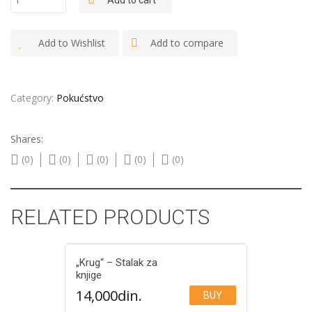
Add to cart
classic" -
Vinska
polica
Add to Wishlist
Add to compare
quantity
Category:
Pokućstvo
Shares:
(0)
(0)
(0)
(0)
(0)
RELATED PRODUCTS
„Krug“ – Stalak za
knjige
14,000
din.
BUY
Add to Wishlist