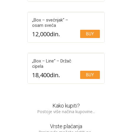
„Box – svećnjak“ –
osam sveća
12,000
din.
BUY
Add to Wishlist
„Box – Line“ – Držač
cipela
18,400
din.
BUY
Add to Wishlist
Kako kupiti?
Postoje više načina kupovine...
Vrste plaćanja