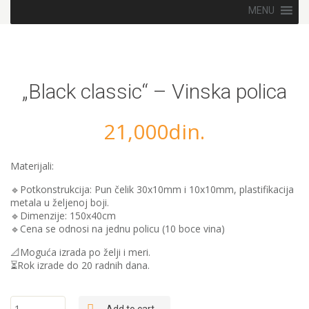
Skip to content
MENU
„Black classic“ – Vinska polica
21,000
din.
Materijali:
🔹Potkonstrukcija: Pun čelik 30x10mm i 10x10mm, plastifikacija
metala u željenoj boji.
🔹Dimenzije: 150x40cm
🔹Cena se odnosi na jednu policu (10 boce vina)
📐Moguća izrada po želji i meri.
⏳Rok izrade do 20 radnih dana.
"Black