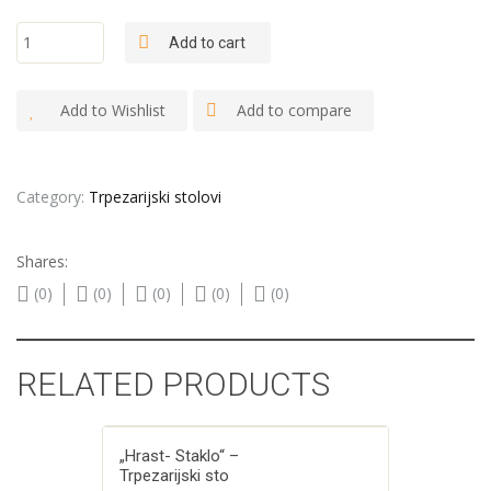
"Fur 4
Add to cart
vertikal" -
Trpezariski
sto
Add to Wishlist
Add to compare
quantity
Category:
Trpezarijski stolovi
Shares:
(0)
(0)
(0)
(0)
(0)
RELATED PRODUCTS
„Hrast- Staklo“ –
Trpezarijski sto