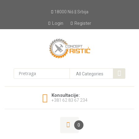
18000 Niš || Srbija
Login
Register
Konsultacije:
+381 62 83 67 234
0