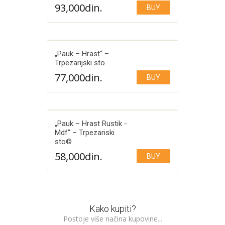
93,000
din.
BUY
Add to Wishlist
„Pauk – Hrast“ –
Trpezarijski sto
77,000
din.
BUY
Add to Wishlist
„Pauk – Hrast Rustik -
Mdf“ – Trpezariski
sto©️
Add to Wishlist
58,000
din.
BUY
Kako kupiti?
Postoje više načina kupovine...