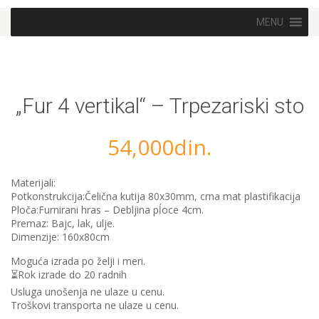
Skip to content
MENU
„Fur 4 vertikal“ – Trpezariski sto
54,000
din.
Materijali:
Potkonstrukcija:Čelična kutija 80x30mm, crna mat plastifikacija
Ploča:Furnirani hras – Debljina pĺoce 4cm.
Premaz: Bajc, lak, ulje.
Dimenzije: 160x80cm
Moguća izrada po želji i meri.
⏳Rok izrade do 20 radnih
Usluga unošenja ne ulaze u cenu.
Troškovi transporta ne ulaze u cenu.