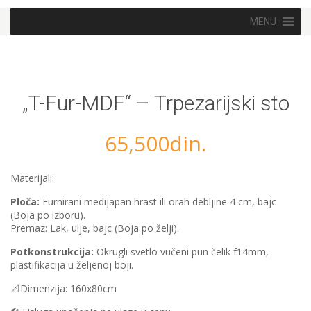
Skip to content
MENU
„T-Fur-MDF“ – Trpezarijski sto
65,500
din.
Materijali:
Ploča:
Furnirani medijapan hrast ili orah debljine 4 cm, bajc
(Boja po izboru).
Premaz: Lak, ulje, bajc (Boja po želji).
Potkonstrukcija:
Okrugli svetlo vučeni pun čelik f14mm,
plastifikacija u željenoj boji.
📐Dimenzija: 160x80cm