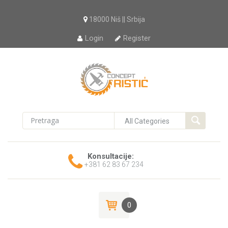
18000 Niš || Srbija
Login
Register
Konsultacije:
+381 62 83 67 234
0