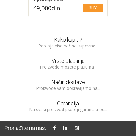
49,000
din.
BUY
Add to Wishlist
Kako kupiti?
Postoje više načina kupovine...
Vrste plaćanja
Proizvode možete platiti na...
Način dostave
Proizvode vam dostavljamo na...
Garancija
Na svaki proizvod psotoji garancija od...
Pronađite na nas: