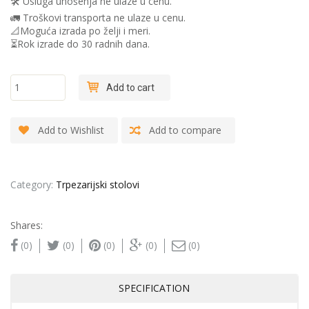
🛠 Usluga unošenja ne ulaze u cenu.
🚛 Troškovi transporta ne ulaze u cenu.
📐Moguća izrada po želji i meri.
⏳Rok izrade do 30 radnih dana.
"T-Fur-
Add to cart
MDF" -
Trpezarijski
sto
Add to Wishlist
Add to compare
quantity
Category:
Trpezarijski stolovi
Shares:
(0)
(0)
(0)
(0)
(0)
SPECIFICATION