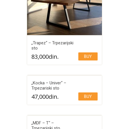
„Trapez“ – Trpezarijski
sto
83,000
din.
BUY
Add to Wishlist
„Kocka – Univer“ –
Trpezariski sto
47,000
din.
BUY
Add to Wishlist
„MDF – T“ –
Trpezarijski sto