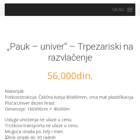
Skip to content
MENU
„Pauk – univer“ – Trpezariski na
razvlačenje
56,000
din.
Materijali:
Potkonstrukcija: Čelična kutija 80x80mm, crna mat plastifikacija.
️Ploča:Univer dezen hrast
Dimenzije: 160x90cm + 40x90m
Usluga unošenja ne ulaze u cenu.
Troškovi transporta ne ulaze u cenu.
Moguća izrada po želji i meri.
⏳Rok izrade do 30 radnih