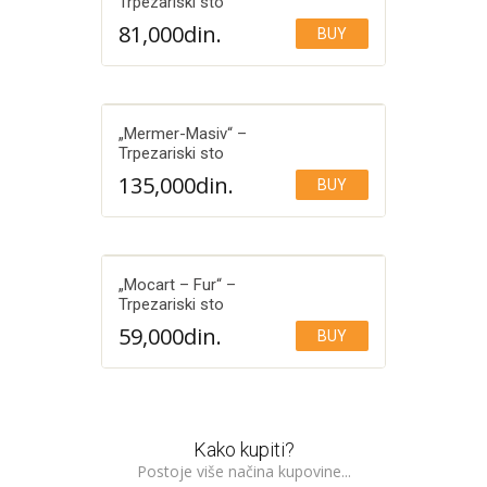
Trpezariski sto
81,000
din.
BUY
Add to Wishlist
„Mermer-Masiv“ –
Trpezariski sto
135,000
din.
BUY
Add to Wishlist
„Mocart – Fur“ –
Trpezariski sto
59,000
din.
BUY
Add to Wishlist
Kako kupiti?
Postoje više načina kupovine...