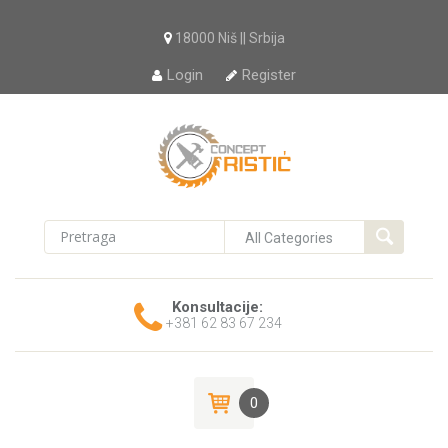
18000 Niš || Srbija
Login
Register
Konsultacije:
+381 62 83 67 234
0