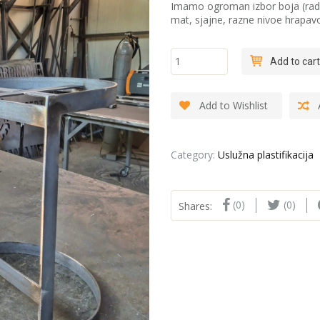
Imamo ogroman izbor boja (radim
mat, sjajne, razne nivoe hrapavo
Plastifikacija
Add to cart
čeličnih
konstrukcija
quantity
Add to Wishlist
Category:
Uslužna plastifikacija
(0)
(0)
Shares: