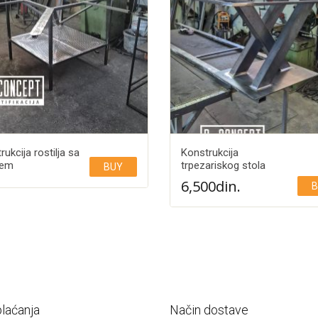
ukcija rostilja sa
Konstrukcija
tem
trpezariskog stola
BUY
6,500
din.
B
Add to Wishlist
Add to Wishlist
plaćanja
Način dostave