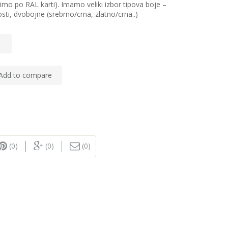
o po RAL karti). Imamo veliki izbor tipova boje –
sti, dvobojne (srebrno/crna, zlatno/crna..)
Add to compare
(0)
(0)
(0)