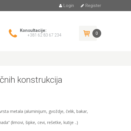
Login
Register
Konsultacije:
0
+381 62 83 67 234
ličnih konstrukcija
 vrsta metala (aluminijum, gvoždje, čelik, bakar,
da“ (limovi, šipke, cevi, rešetke, kutije ..)