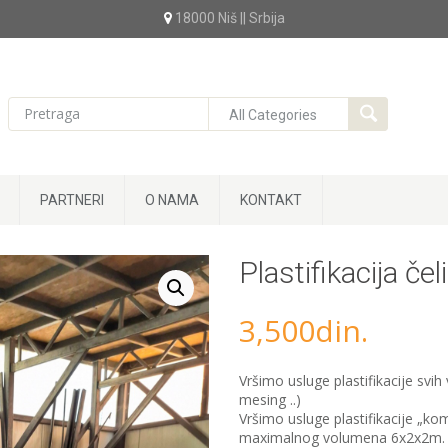
18000 Niš || Srbija
PARTNERI
O NAMA
KONTAKT
Plastifikacija če
3,500
din.
Vršimo usluge plastifikacije svih
mesing ..)
Vršimo usluge plastifikacije „koma
maximalnog volumena 6x2x2m.