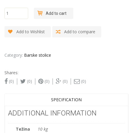
"90
Add to cart
stepeni -
Fur" -
Barska
Add to Wishlist
Add to compare
stolica
quantity
Category:
Barske stolice
Shares:
(0)
(0)
(0)
(0)
(0)
SPECIFICATION
ADDITIONAL INFORMATION
Težina
10 kg