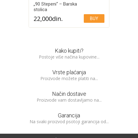
„90 Stepeni“ – Barska
stolica
22,000
din.
BUY
Add to Wishlist
Kako kupiti?
Postoje više načina kupovine...
Vrste plaćanja
Proizvode možete platiti na...
Način dostave
Proizvode vam dostavljamo na...
Garancija
Na svaki proizvod psotoji garancija od...