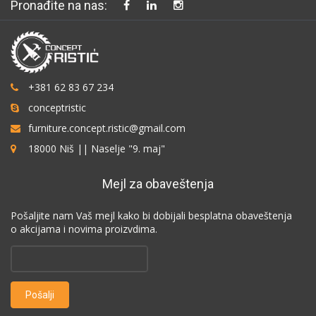
Pronađite na nas:
+381 62 83 67 234
conceptristic
furniture.concept.ristic@gmail.com
18000 Niš || Naselje "9. maj"
Mejl za obaveštenja
Pošaljite nam Vaš mejl kako bi dobijali besplatna obaveštenja
o akcijama i novima proizvdima.