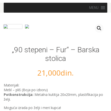
Skip to content
MENU
„90 stepeni – Fur“ – Barska
stolica
21,000
din.
Materijali:
Mebl – pliš (Boja po izboru)
Potkonstrukcija:
Metalna kutitija 20x20mm, plastifikacija po
želji.
Moguća izrada po želji i meri kupca!