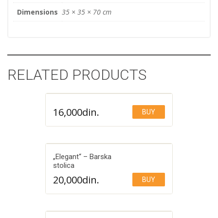
Dimensions
35 × 35 × 70 cm
RELATED PRODUCTS
16,000
din.
BUY
Add to Wishlist
„Elegant“ – Barska
stolica
20,000
din.
BUY
Add to Wishlist