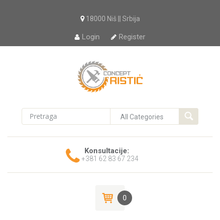
18000 Niš || Srbija
Login
Register
Konsultacije:
+381 62 83 67 234
0