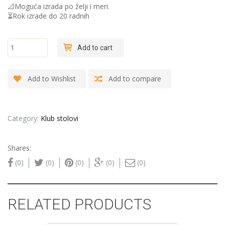
📐Moguća izrada po želji i meri.
⏳Rok izrade do 20 radnih
"Fazeta-
Add to cart
Fur-4" -
Klub table
quantity
Add to Wishlist
Add to compare
Category:
Klub stolovi
Shares:
(0)
(0)
(0)
(0)
(0)
RELATED PRODUCTS