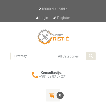
18000 Niš || Srbija
Login
Register
Konsultacije:
+381 62 83 67 234
0