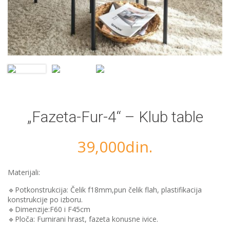
„Fazeta-Fur-4“ – Klub table
39,000
din.
Materijali:
🔹Potkonstrukcija: Čelik f18mm,pun čelik flah, plastifikacija
konstrukcije po izboru.
🔹Dimenzije:F60 i F45cm
🔹️Ploča: Furnirani hrast, fazeta konusne ivice.