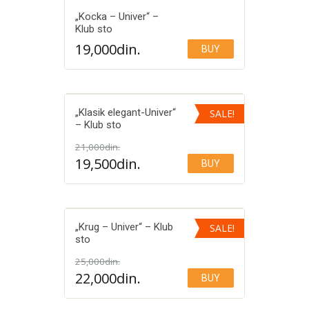
„Kocka – Univer“ –
Klub sto
19,000
din.
BUY
Add to Wishlist
„Klasik elegant-Univer“
SALE!
– Klub sto
21,000
din.
Add to Wishlist
19,500
din.
BUY
„Krug – Univer“ – Klub
SALE!
sto
25,000
din.
Add to Wishlist
22,000
din.
BUY