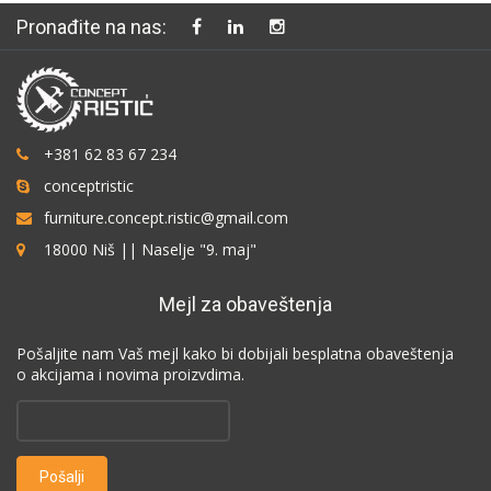
Pronađite na nas:
+381 62 83 67 234
conceptristic
furniture.concept.ristic@gmail.com
18000 Niš || Naselje "9. maj"
Mejl za obaveštenja
Pošaljite nam Vaš mejl kako bi dobijali besplatna obaveštenja
o akcijama i novima proizvdima.