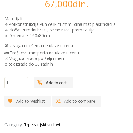
67,000
din.
Materijali:
🔹Potkonstrukcija:Pun čelik f12mm, crna mat plastifikacija
🔹️Ploča: Prirodni hrast, ravne ivice, premaz ulje.
🔹Dimenzije: 160x80cm
🛠 Usluga unošenja ne ulaze u cenu.
🚛 Troškovi transporta ne ulaze u cenu.
📐Moguća izrada po želji i meri.
⏳Rok izrade do 30 radnih
"Hairpin
Add to cart
legs -
Hrast
Natur" -
Add to Wishlist
Add to compare
Trpezariski
sto
quantity
Category:
Trpezarijski stolovi