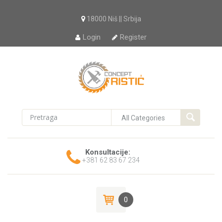
18000 Niš || Srbija
Login
Register
Konsultacije:
+381 62 83 67 234
0