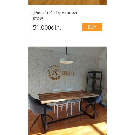
„Ring-Fur“ -Trpezariski
sto®️
51,000
din.
BUY
Add to Wishlist