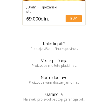
„Orah“ – Trpezariski
sto
69,000
din.
BUY
Add to Wishlist
Kako kupiti?
Postoje više načina kupovine...
Vrste plaćanja
Proizvode možete platiti na...
Način dostave
Proizvode vam dostavljamo na...
Garancija
Na svaki proizvod psotoji garancija od...