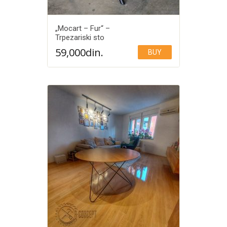
„Mocart – Fur“ –
Trpezariski sto
59,000
din.
BUY
Add to Wishlist