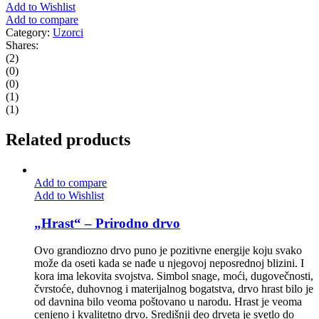
Add to Wishlist
Add to compare
Category:
Uzorci
Shares:
(2)
(0)
(0)
(1)
(1)
Related products
Add to compare
Add to Wishlist
„Hrast“ – Prirodno drvo
Ovo grandiozno drvo puno je pozitivne energije koju svako
može da oseti kada se nađe u njegovoj neposrednoj blizini. I
kora ima lekovita svojstva. Simbol snage, moći, dugovečnosti,
čvrstoće, duhovnog i materijalnog bogatstva, drvo hrast bilo je
od davnina bilo veoma poštovano u narodu. Hrast je veoma
cenjeno i kvalitetno drvo. Središnji deo drveta je svetlo do