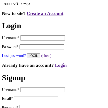
18000 Niš || Srbija
New to site?
Create an Account
Login
Username
*
Password
*
Lost password?
(close)
Already have an account?
Login
Signup
Username
*
Email
*
Password
*