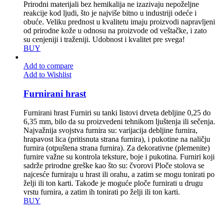
Prirodni materijali bez hemikalija ne izazivaju nepoželjne
reakcije kod ljudi, što je najviše bitno u industriji odeće i
obuće. Veliku prednost u kvalitetu imaju proizvodi napravljeni
od prirodne kože u odnosu na proizvode od veštačke, i zato
su cenjeniji i traženiji. Udobnost i kvalitet pre svega!
BUY
Add to compare
Add to Wishlist
Furnirani hrast
Furnirani hrast Furniri su tanki listovi drveta debljine 0,25 do
6,35 mm, bilo da su proizvedeni tehnikom ljuštenja ili sečenja.
Najvažnija svojstva furnira su: varijacija debljine furnira,
hrapavost lica (pritisnuta strana furnira), i pukotine na naličju
furnira (otpuštena strana furnira). Za dekorativne (plemenite)
furnire važne su kontrola teksture, boje i pukotina. Furniri koji
sadrže prirodne greške kao što su: čvorovi Ploče stolova se
najcesće furniraju u hrast ili orahu, a zatim se mogu tonirati po
želji ili ton karti. Takođe je moguće ploče furnirati u drugu
vrstu furnira, a zatim ih tonirati po želji ili ton karti.
BUY