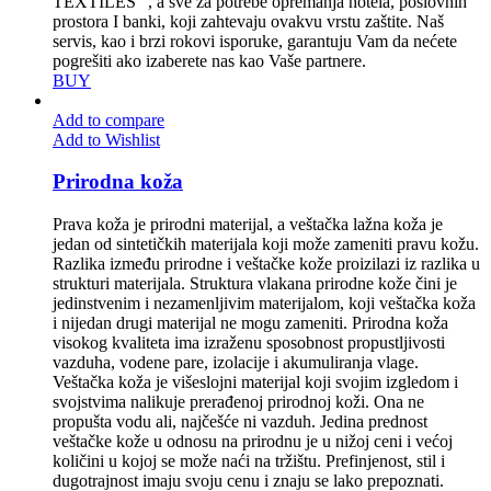
TEXTILES” , a sve za potrebe opremanja hotela, poslovnih
prostora I banki, koji zahtevaju ovakvu vrstu zaštite. Naš
servis, kao i brzi rokovi isporuke, garantuju Vam da nećete
pogrešiti ako izaberete nas kao Vaše partnere.
BUY
Add to compare
Add to Wishlist
Prirodna koža
Prava koža je prirodni materijal, a veštačka lažna koža je
jedan od sintetičkih materijala koji može zameniti pravu kožu.
Razlika između prirodne i veštačke kože proizilazi iz razlika u
strukturi materijala. Struktura vlakana prirodne kože čini je
jedinstvenim i nezamenljivim materijalom, koji veštačka koža
i nijedan drugi materijal ne mogu zameniti. Prirodna koža
visokog kvaliteta ima izraženu sposobnost propustljivosti
vazduha, vodene pare, izolacije i akumuliranja vlage.
Veštačka koža je višeslojni materijal koji svojim izgledom i
svojstvima nalikuje prerađenoj prirodnoj koži. Ona ne
propušta vodu ali, najčešće ni vazduh. Jedina prednost
veštačke kože u odnosu na prirodnu je u nižoj ceni i većoj
količini u kojoj se može naći na tržištu. Prefinjenost, stil i
dugotrajnost imaju svoju cenu i znaju se lako prepoznati.