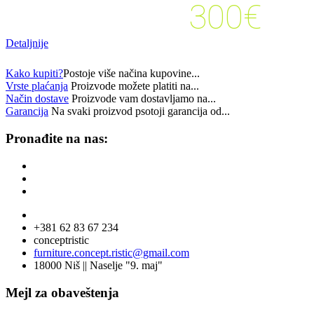
300€
kupovinu veću od:
Detaljnije
Kako kupiti?
Postoje više načina kupovine...
Vrste plaćanja
Proizvode možete platiti na...
Način dostave
Proizvode vam dostavljamo na...
Garancija
Na svaki proizvod psotoji garancija od...
Pronađite na nas:
+381 62 83 67 234
conceptristic
furniture.concept.ristic@gmail.com
18000 Niš || Naselje "9. maj"
Mejl za obaveštenja