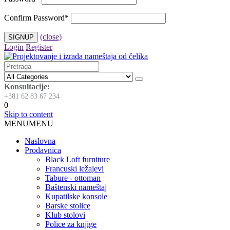
Confirm Password
*
(close)
Login
Register
Konsultacije:
+381 62 83 67 234
0
Skip to content
MENU
MENU
Naslovna
Prodavnica
Black Loft furniture
Francuski ležajevi
Tabure - ottoman
Baštenski nameštaj
Kupatilske konsole
Barske stolice
Klub stolovi
Police za knjige