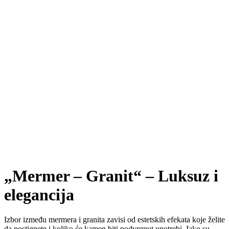
„Mermer – Granit“ – Luksuz i
elegancija
Izbor između mermera i granita zavisi od estetskih efekata koje želite
da postignete i koliko će kamen biti podvrgnut upotrebi. Iako su