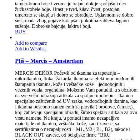
tamno-braon boje i veoma je trajan, dok je spoljašnji deo
žućkastobele boje. Hrast je tvrd, žilav, čvrst, postojan,
umereno se skuplja i dobro se obrađuje. Uglavnom se dobro
suši, mada zbog pojave kolapsa i pukotina zahteva lagano
sušenje. Dobro se bajcuje, lakira i boji.
BUY
Add to compare
Add to Wishlist
Pliš – Mercis – Amsterdam
MERCIS DEKOR Počevši od tkanina za tapetariju –
mikrotkanina, floka, žakarda, tkanina sa efektnom pređom ili
štampanih tkanina, kože i veštačke kože – jednobojnih i
vezenih voala, organdina. Možemo Vam ponuditi, a s obzirom
na sve veću potražnju artikala za spoljnu upotrebu – tkanina
specijalno zaštićenih od UV zraka, vodoodbojnih tkanina, kao
I tkanina posebno namenjenih za plovila ( brodove, čamce,),
koji zahtevaju specijalnu obradu, široki spektar artikala za ovu
vrstu namene. Na kraju, u ponudi imamo nezapaljive
materijale od tkanina, veštačke kože, kao i zavese, sa
sertifikatima o nezapaljivosti – M1, M2 ( B1, B2), takođe i
BLACK OUT zavese, od belgijske firme “BRU