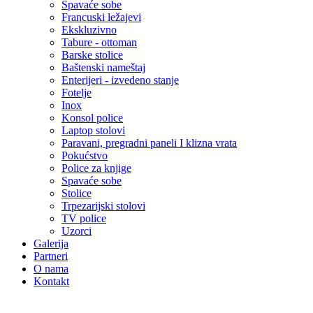
Spavaće sobe
Francuski ležajevi
Ekskluzivno
Tabure - ottoman
Barske stolice
Baštenski nameštaj
Enterijeri - izvedeno stanje
Fotelje
Inox
Konsol police
Laptop stolovi
Paravani, pregradni paneli I klizna vrata
Pokućstvo
Police za knjige
Spavaće sobe
Stolice
Trpezarijski stolovi
TV police
Uzorci
Galerija
Partneri
O nama
Kontakt