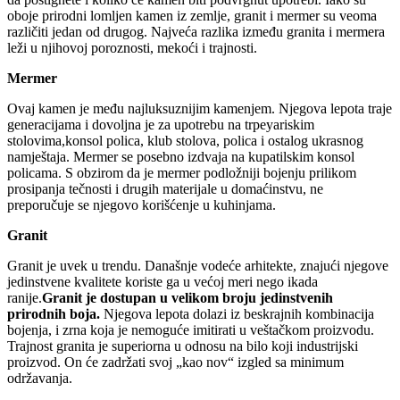
oboje prirodni lomljen kamen iz zemlje, granit i mermer su veoma
različiti jedan od drugog. Najveća razlika između granita i mermera
leži u njihovoj poroznosti, mekoći i trajnosti.
Mermer
Ovaj kamen je među najluksuznijim kamenjem. Njegova lepota traje
generacijama i dovoljna je za upotrebu na trpeyariskim
stolovima,konsol polica, klub stolova, polica i ostalog ukrasnog
namještaja. Mermer se posebno izdvaja na kupatilskim konsol
policama. S obzirom da je mermer podložniji bojenju prilikom
prosipanja tečnosti i drugih materijale u domaćinstvu, ne
preporučuje se njegovo korišćenje u kuhinjama.
Granit
Granit je uvek u trendu. Današnje vodeće arhitekte, znajući njegove
jedinstvene kvalitete koriste ga u većoj meri nego ikada
ranije.
Granit je dostupan u velikom broju jedinstvenih
prirodnih boja.
Njegova lepota dolazi iz beskrajnih kombinacija
bojenja, i zrna koja je nemoguće imitirati u veštačkom proizvodu.
Trajnost granita je superiorna u odnosu na bilo koji industrijski
proizvod. On će zadržati svoj „kao nov“ izgled sa minimum
održavanja.