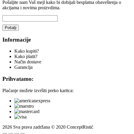
Pošaljite nam Vaš mejl kako bi dobijali besplatna obaveštenja o
akcijama i novima proizvdima.
Informacije
Kako kupiti?
Kako platit?
Način dostave
Garancija
Prihvatamo:
Plaćanje možete izvršiti preko kartica:
2026
Sva prava zadržana © 2020 СonceptRistić